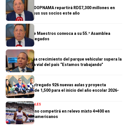
GENERALES
Cooperativa COOPNAMA repartirá RD$7,300 millones en
excedentes a sus sus socios este año
GENERALES
Cooperativa de Maestros convoca a su 55.ª Asamblea
General de Delegados
GENERALES
Morrison afirma crecimiento del parque vehicular supera la
infraestructura vial del país “Estamos trabajando”
GENERALES
Gobierno ha entregado 926 nuevas aulas y proyecta
alcanzar meta de 1,500 para el inicio del año escolar 2026-
2027
DEPORTES
GENERALES
Marileidy Paulino competirá en relevo mixto 4×400 en
Juegos Centroamericanos