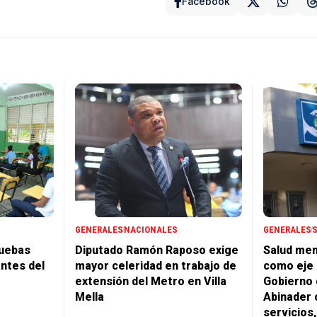
Facebook
GENERALES
NACIONALES
GENERALES
ruebas
Diputado Ramón Raposo exige
Salud men
ntes del
mayor celeridad en trabajo de
como eje p
extensión del Metro en Villa
Gobierno 
Mella
Abinader 
servicios,