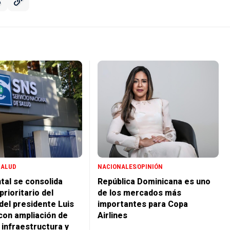
SALUD
NACIONALES
OPINIÓN
tal se consolida
República Dominicana es uno
rioritario del
de los mercados más
del presidente Luis
importantes para Copa
con ampliación de
Airlines
 infraestructura y