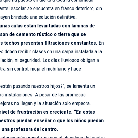
ntel escolar se encuentra en franco deterioro, sin
ayan brindado una solución definitiva.
unas aulas están levantadas con láminas de
 son de cemento rústico o tierra que se
los techos presentan filtraciones constantes.
En
s deben recibir clases en una carpa instalada a la
lación, ni seguridad. Los días lluviosos obligan a
ra sin control, moja el mobiliario y hace
están pasando nuestros hijos?”, se lamenta un
as instalaciones. A pesar de las promesas
ejoras no llegan y la situación solo empeora.
ivel de frustración es creciente. “En estas
aestros puedan enseñar o que los niños puedan
 una profesora del centro.
ntervención urgente, ya que el abandono del centro