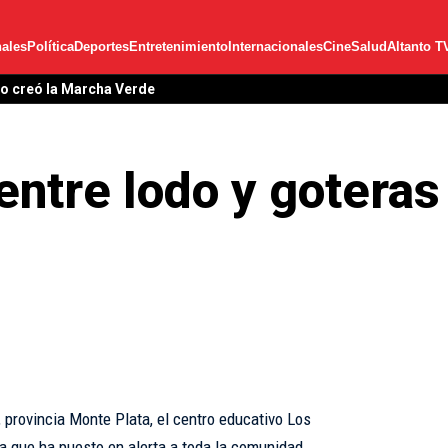
ales
Política
Deportes
Entretenimiento
Internacionales
Cine
Salud
Altanto T
lo creó la Marcha Verde
ntre lodo y goteras
 provincia Monte Plata, el centro educativo Los
ca que ha puesto en alerta a toda la comunidad.