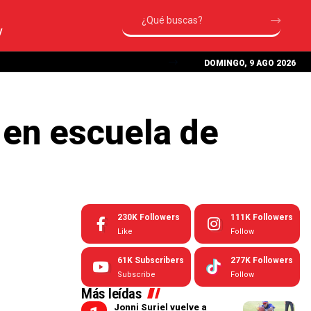
V
DOMINGO, 9 AGO 2026
 en escuela de
230K
Followers
111K
Followers
Like
Follow
61K
Subscribers
277K
Followers
Subscribe
Follow
Más leídas
Jonni Suriel vuelve a