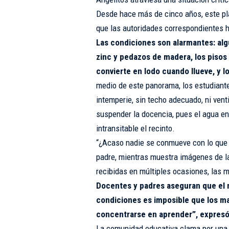
Desde hace más de cinco años, este pla
que las autoridades correspondientes h
Las condiciones son alarmantes: alg
zinc y pedazos de madera, los pisos
convierte en lodo cuando llueve, y 
medio de este panorama, los estudiante
intemperie, sin techo adecuado, ni venti
suspender la docencia, pues el agua ent
intransitable el recinto.
“¿Acaso nadie se conmueve con lo que 
padre, mientras muestra imágenes de l
recibidas en múltiples ocasiones, las m
Docentes y padres aseguran que el n
condiciones es imposible que los m
concentrarse en aprender”, expresó
La comunidad educativa clama por una i