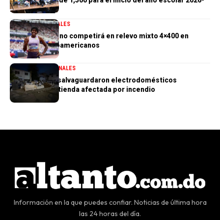
2027
DEPORTES
GENERALES
Marileidy Paulino competirá en relevo mixto 4×400 en
Juegos Centroamericanos
GENERALES
NACIONALES
PN aclara que salvaguardaron electrodomésticos
sustraídos de tienda afectada por incendio
Información en la que puedes confiar. Noticias de última hora
las 24 horas del día.