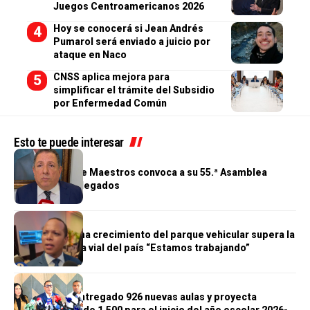
Juegos Centroamericanos 2026
Hoy se conocerá si Jean Andrés
Pumarol será enviado a juicio por
ataque en Naco
CNSS aplica mejora para
simplificar el trámite del Subsidio
por Enfermedad Común
Esto te puede interesar
GENERALES
Cooperativa de Maestros convoca a su 55.ª Asamblea
General de Delegados
GENERALES
Morrison afirma crecimiento del parque vehicular supera la
infraestructura vial del país “Estamos trabajando”
GENERALES
Gobierno ha entregado 926 nuevas aulas y proyecta
alcanzar meta de 1,500 para el inicio del año escolar 2026-