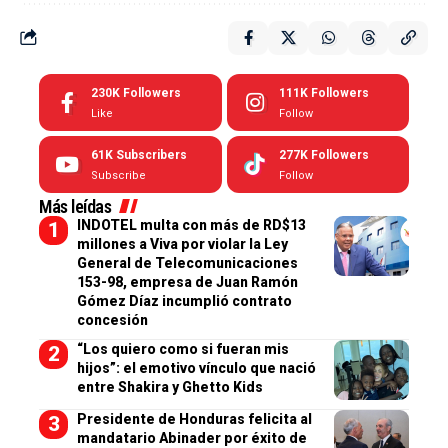
230K
Followers
111K
Followers
Like
Follow
61K
Subscribers
277K
Followers
Subscribe
Follow
Más leídas
INDOTEL multa con más de RD$13
millones a Viva por violar la Ley
General de Telecomunicaciones
153-98, empresa de Juan Ramón
Gómez Díaz incumplió contrato
concesión
“Los quiero como si fueran mis
hijos”: el emotivo vínculo que nació
entre Shakira y Ghetto Kids
Presidente de Honduras felicita al
mandatario Abinader por éxito de