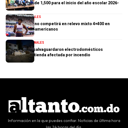
alcanzar meta de 1,500 para el inicio del año escolar 2026-
2027
DEPORTES
GENERALES
Marileidy Paulino competirá en relevo mixto 4×400 en
Juegos Centroamericanos
GENERALES
NACIONALES
PN aclara que salvaguardaron electrodomésticos
sustraídos de tienda afectada por incendio
Información en la que puedes confiar. Noticias de última hora
las 24 horas del día.