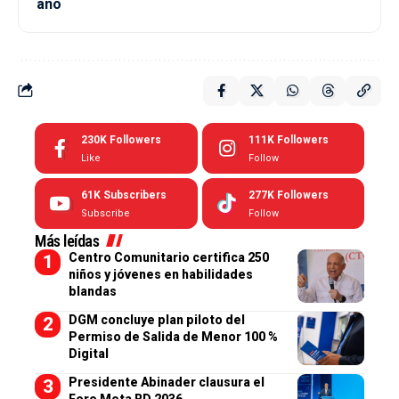
año
230K
Followers
111K
Followers
Like
Follow
61K
Subscribers
277K
Followers
Subscribe
Follow
Más leídas
Centro Comunitario certifica 250
niños y jóvenes en habilidades
blandas
DGM concluye plan piloto del
Permiso de Salida de Menor 100 %
Digital
Presidente Abinader clausura el
Foro Meta RD 2036