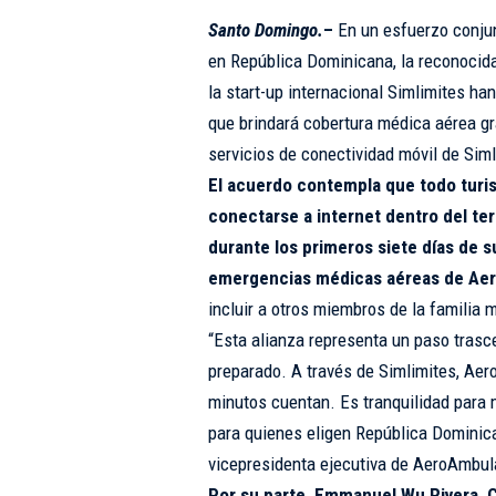
Santo Domingo.
–
En un esfuerzo conjun
en República Dominicana, la reconoci
la start-up internacional Simlimites ha
que brindará cobertura médica aérea grat
servicios de conectividad móvil de Siml
El acuerdo contempla que todo turis
conectarse a internet dentro del te
durante los primeros siete días de su
emergencias médicas aéreas de Ae
incluir a otros miembros de la familia 
“Esta alianza representa un paso tras
preparado. A través de Simlimites, Ae
minutos cuentan. Es tranquilidad para 
para quienes eligen República Dominic
vicepresidenta ejecutiva de AeroAmbul
Por su parte, Emmanuel Wu Rivera, C