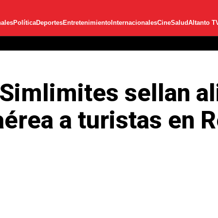
ales
Política
Deportes
Entretenimiento
Internacionales
Cine
Salud
Altanto T
imlimites sellan al
érea a turistas en 