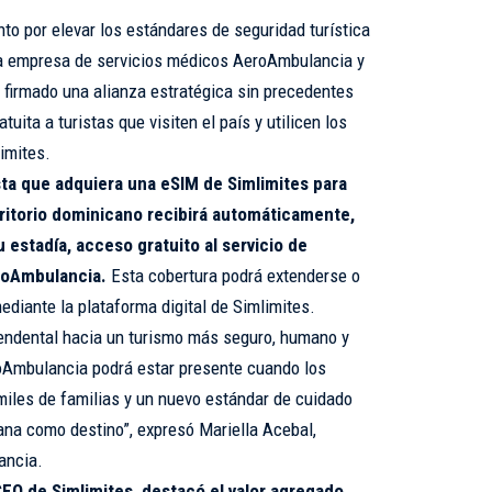
to por elevar los estándares de seguridad turística
da empresa de servicios médicos AeroAmbulancia y
n firmado una alianza estratégica sin precedentes
uita a turistas que visiten el país y utilicen los
imites.
ta que adquiera una eSIM de Simlimites para
rritorio dominicano recibirá automáticamente,
 estadía, acceso gratuito al servicio de
roAmbulancia.
Esta cobertura podrá extenderse o
mediante la plataforma digital de Simlimites.
cendental hacia un turismo más seguro, humano y
roAmbulancia podrá estar presente cuando los
miles de familias y un nuevo estándar de cuidado
ana como destino”, expresó Mariella Acebal,
ancia.
EO de Simlimites, destacó el valor agregado