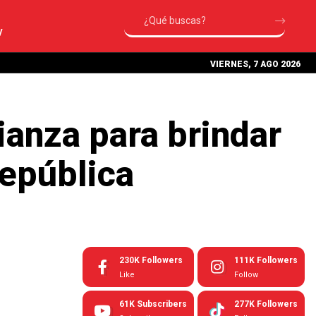
V
VIERNES, 7 AGO 2026
ianza para brindar
República
230K
Followers
111K
Followers
Like
Follow
61K
Subscribers
277K
Followers