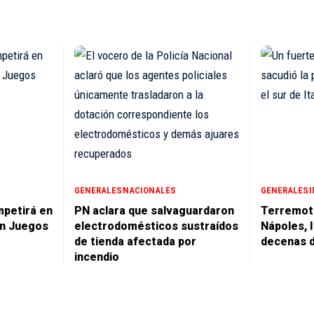
GENERALES
NACIONALES
GENERALES
mpetirá en
PN aclara que salvaguardaron
Terremoto
en Juegos
electrodomésticos sustraídos
Nápoles, I
de tienda afectada por
decenas d
incendio