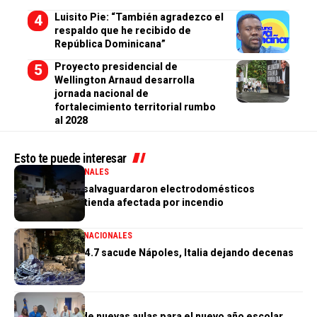
Luisito Pie: “También agradezco el
respaldo que he recibido de
República Dominicana”
Proyecto presidencial de
Wellington Arnaud desarrolla
jornada nacional de
fortalecimiento territorial rumbo
al 2028
Esto te puede interesar
GENERALES
NACIONALES
PN aclara que salvaguardaron electrodomésticos
sustraídos de tienda afectada por incendio
GENERALES
INTERNACIONALES
Terremoto de 4.7 sacude Nápoles, Italia dejando decenas
de heridos
GENERALES
Construcción de nuevas aulas para el nuevo año escolar