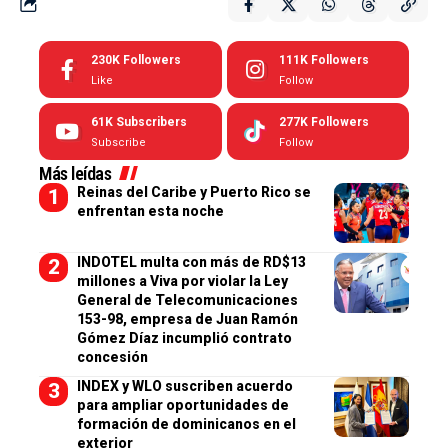
230K
Followers
111K
Followers
Like
Follow
61K
Subscribers
277K
Followers
Subscribe
Follow
Más leídas
Reinas del Caribe y Puerto Rico se
enfrentan esta noche
INDOTEL multa con más de RD$13
millones a Viva por violar la Ley
General de Telecomunicaciones
153-98, empresa de Juan Ramón
Gómez Díaz incumplió contrato
concesión
INDEX y WLO suscriben acuerdo
para ampliar oportunidades de
formación de dominicanos en el
exterior