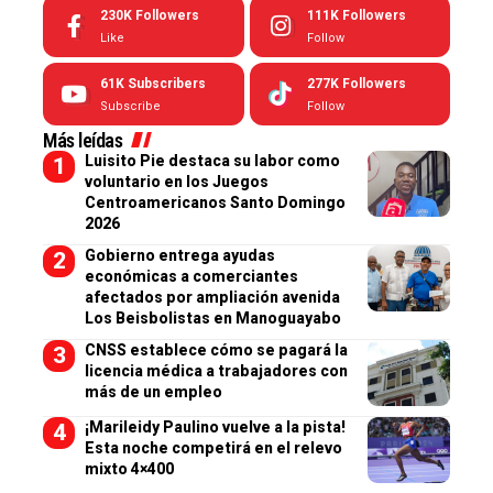
230K
Followers
111K
Followers
Like
Follow
61K
Subscribers
277K
Followers
Subscribe
Follow
Más leídas
Luisito Pie destaca su labor como
voluntario en los Juegos
Centroamericanos Santo Domingo
2026
Gobierno entrega ayudas
económicas a comerciantes
afectados por ampliación avenida
Los Beisbolistas en Manoguayabo
CNSS establece cómo se pagará la
licencia médica a trabajadores con
más de un empleo
¡Marileidy Paulino vuelve a la pista!
Esta noche competirá en el relevo
mixto 4×400