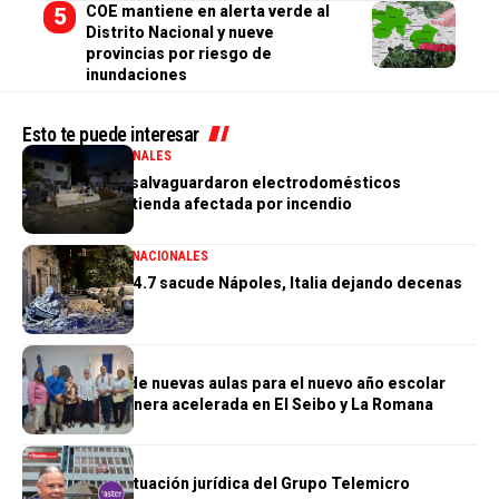
COE mantiene en alerta verde al
Distrito Nacional y nueve
provincias por riesgo de
inundaciones
Esto te puede interesar
GENERALES
NACIONALES
PN aclara que salvaguardaron electrodomésticos
sustraídos de tienda afectada por incendio
GENERALES
INTERNACIONALES
Terremoto de 4.7 sacude Nápoles, Italia dejando decenas
de heridos
GENERALES
Construcción de nuevas aulas para el nuevo año escolar
avanzan de manera acelerada en El Seibo y La Romana
GENERALES
Se complica situación jurídica del Grupo Telemicro