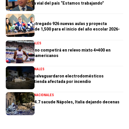
infraestructura vial del país “Estamos trabajando”
GENERALES
Gobierno ha entregado 926 nuevas aulas y proyecta
alcanzar meta de 1,500 para el inicio del año escolar 2026-
2027
DEPORTES
GENERALES
Marileidy Paulino competirá en relevo mixto 4×400 en
Juegos Centroamericanos
GENERALES
NACIONALES
PN aclara que salvaguardaron electrodomésticos
sustraídos de tienda afectada por incendio
GENERALES
INTERNACIONALES
Terremoto de 4.7 sacude Nápoles, Italia dejando decenas
de heridos