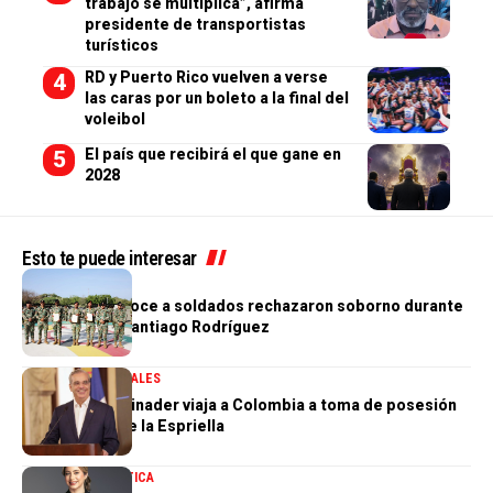
trabajo se multiplica”, afirma
presidente de transportistas
turísticos
RD y Puerto Rico vuelven a verse
las caras por un boleto a la final del
voleibol
El país que recibirá el que gane en
2028
Esto te puede interesar
NACIONALES
Ejército reconoce a soldados rechazaron soborno durante
operativo en Santiago Rodríguez
GOBIERNO
NACIONALES
Presidente Abinader viaja a Colombia a toma de posesión
de Abelardo de la Espriella
NACIONALES
POLÍTICA