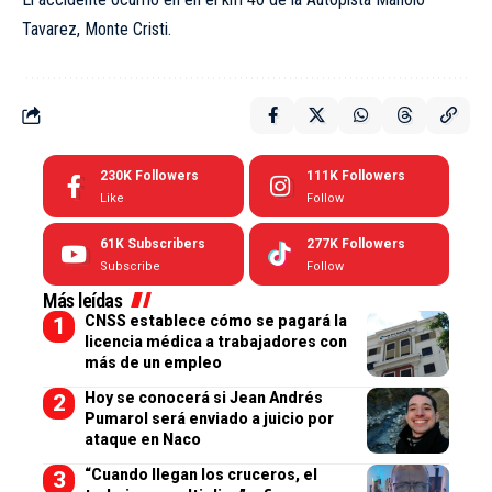
Tavarez, Monte Cristi.
230K
Followers
111K
Followers
Like
Follow
61K
Subscribers
277K
Followers
Subscribe
Follow
Más leídas
CNSS establece cómo se pagará la
licencia médica a trabajadores con
más de un empleo
Hoy se conocerá si Jean Andrés
Pumarol será enviado a juicio por
ataque en Naco
“Cuando llegan los cruceros, el