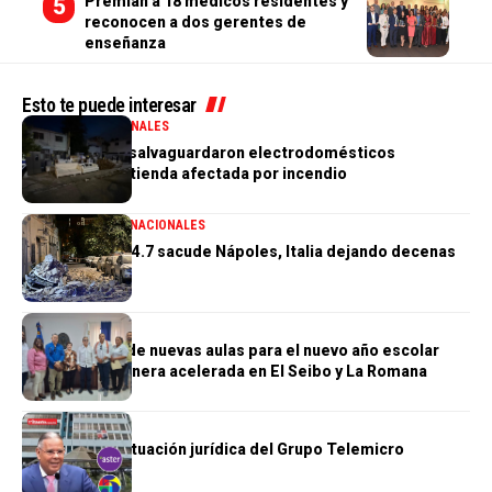
Premian a 18 médicos residentes y
reconocen a dos gerentes de
enseñanza
Esto te puede interesar
GENERALES
NACIONALES
PN aclara que salvaguardaron electrodomésticos
sustraídos de tienda afectada por incendio
GENERALES
INTERNACIONALES
Terremoto de 4.7 sacude Nápoles, Italia dejando decenas
de heridos
GENERALES
Construcción de nuevas aulas para el nuevo año escolar
avanzan de manera acelerada en El Seibo y La Romana
GENERALES
Se complica situación jurídica del Grupo Telemicro