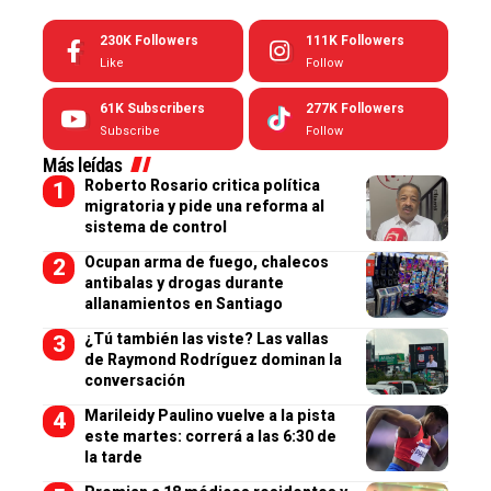
230K
Followers
111K
Followers
Like
Follow
61K
Subscribers
277K
Followers
Subscribe
Follow
Más leídas
Roberto Rosario critica política
migratoria y pide una reforma al
sistema de control
Ocupan arma de fuego, chalecos
antibalas y drogas durante
allanamientos en Santiago
¿Tú también las viste? Las vallas
de Raymond Rodríguez dominan la
conversación
Marileidy Paulino vuelve a la pista
este martes: correrá a las 6:30 de
la tarde