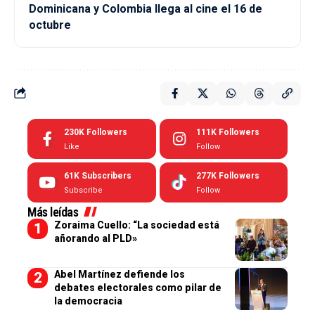
Dominicana y Colombia llega al cine el 16 de
octubre
230K
Followers
111K
Followers
Like
Follow
61K
Subscribers
277K
Followers
Subscribe
Follow
Más leídas
Zoraima Cuello: “La sociedad está
añorando al PLD»
Abel Martínez defiende los
debates electorales como pilar de
la democracia