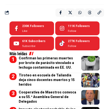
230K
Followers
111K
Followers
Like
Follow
61K
Subscribers
277K
Followers
Subscribe
Follow
Más leídas
Confirman las primeras muertes
por brote de parásito vinculado a
lechuga contaminada en EE. UU.
Tiroteo en escuela de Tailandia
deja cinco docentes muertos y 15
heridos
Cooperativa de Maestros convoca
a su 55.ª Asamblea General de
Delegados