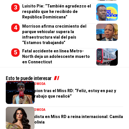
Luisito Pie: “También agradezco el
respaldo que he recibido de
República Dominicana”
Morrison afirma crecimiento del
parque vehicular supera la
infraestructura vial del país
“Estamos trabajando”
Fatal accidente en línea Metro-
North deja un adolescente muerto
en Connecticut
Esto te puede interesar
ENTRETENIMIENTO
MODA
Valentina Campion tras el Miss RD: “Feliz, estoy en paz y
orgullosa del trabajo que realicé”
ENTRETENIMIENTO
MODA
De tercera finalista en Miss RD a reina internacional: Camila
Issa rumbo a Bolivia