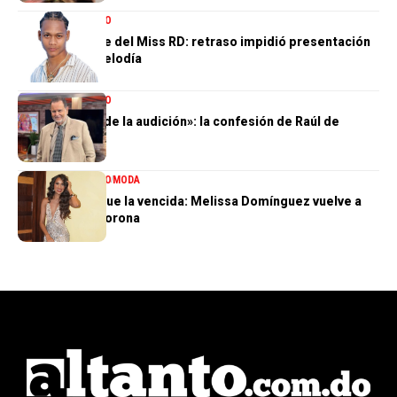
ENTRETENIMIENTO
El gran ausente del Miss RD: retraso impidió presentación
de Dalvin La Melodía
ENTRETENIMIENTO
«Perdí el 85 % de la audición»: la confesión de Raúl de
Molina
ENTRETENIMIENTO
MODA
La tercera no fue la vencida: Melissa Domínguez vuelve a
quedar sin la corona