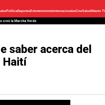
ales
Política
Deportes
Entretenimiento
Internacionales
Cine
Salud
Altanto T
lo creó la Marcha Verde
e saber acerca del
 Haití