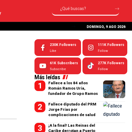
V
DOMINGO, 9 AGO 2026
230K
Followers
111K
Followers
Like
Follow
61K
Subscribers
277K
Followers
Subscribe
Follow
Más leídas
Fallece a los 84 años
Román Ramos Uría,
fundador de Grupo Ramos
Fallece diputado del PRM
Jorge Frías por
complicaciones de salud
¡A la final! Las Reinas del
Caribe derrotan a Puerto