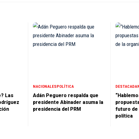
NACIONALES
POLÍTICA
DESTACADA
e? Las
Adán Peguero respalda que
“Hablemo
odríguez
presidente Abinader asuma la
propuesta
ción
presidencia del PRM
futuro de
política