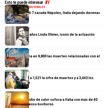
Esto te puede interesar
GENERALES
INTERNACIONALES
Terremoto de 4.7 sacude Nápoles, Italia dejando decenas
de heridos
INTERNACIONALES
Muere a los 97 años Linda Olivier, ícono de la actuación
venezolana
INTERNACIONALES
Alemania estima en 9,800 las muertes relacionadas con el
calor
INTERNACIONALES
El Congo eleva a 1,521 la cifra de muertos y a 3,442 los
casos de ébola
INTERNACIONALES
Un nuevo episodio de calor sofoca a Italia con más de 40
grados y un intenso bochorno