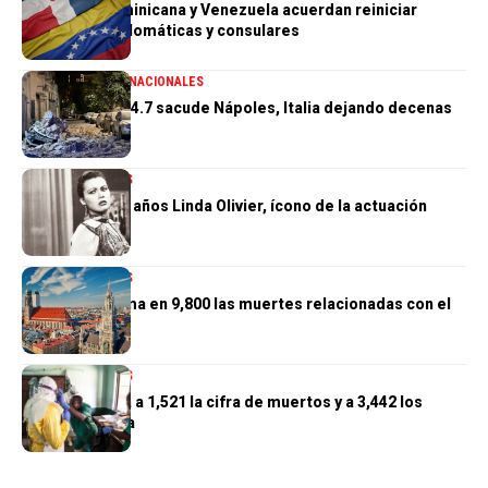
República Dominicana y Venezuela acuerdan reiniciar
relaciones diplomáticas y consulares
GENERALES
INTERNACIONALES
Terremoto de 4.7 sacude Nápoles, Italia dejando decenas
de heridos
INTERNACIONALES
Muere a los 97 años Linda Olivier, ícono de la actuación
venezolana
INTERNACIONALES
Alemania estima en 9,800 las muertes relacionadas con el
calor
INTERNACIONALES
El Congo eleva a 1,521 la cifra de muertos y a 3,442 los
casos de ébola