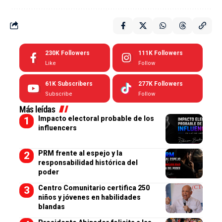
230K
Followers
111K
Followers
Like
Follow
61K
Subscribers
277K
Followers
Subscribe
Follow
Más leídas
Impacto electoral probable de los
influencers
PRM frente al espejo y la
responsabilidad histórica del
poder
Centro Comunitario certifica 250
niños y jóvenes en habilidades
blandas