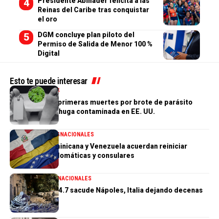
Presidente Abinader felicita a las
Reinas del Caribe tras conquistar
el oro
DGM concluye plan piloto del
Permiso de Salida de Menor 100 %
Digital
Esto te puede interesar
INTERNACIONALES
Confirman las primeras muertes por brote de parásito
vinculado a lechuga contaminada en EE. UU.
INTERNACIONALES
NACIONALES
República Dominicana y Venezuela acuerdan reiniciar
relaciones diplomáticas y consulares
GENERALES
INTERNACIONALES
Terremoto de 4.7 sacude Nápoles, Italia dejando decenas
de heridos