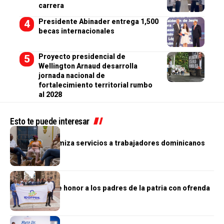
carrera
Presidente Abinader entrega 1,500
becas internacionales
Proyecto presidencial de
Wellington Arnaud desarrolla
jornada nacional de
fortalecimiento territorial rumbo
al 2028
Esto te puede interesar
NACIONALES
IDOPPRIL optimiza servicios a trabajadores dominicanos
NACIONALES
IDOPPRIL rinde honor a los padres de la patria con ofrenda
floral
GOBIERNO