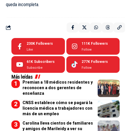
queda incompleta.
230K
Followers
111K
Followers
Like
Follow
61K
Subscribers
277K
Followers
Subscribe
Follow
Más leídas
Premian a 18 médicos residentes y
reconocen a dos gerentes de
enseñanza
CNSS establece cómo se pagará la
licencia médica a trabajadores con
más de un empleo
Carolina lleva cientos de familiares
y amigos de Marileidy a ver su