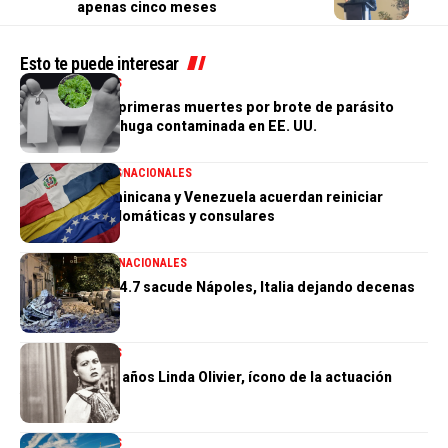
apenas cinco meses
Esto te puede interesar
INTERNACIONALES
Confirman las primeras muertes por brote de parásito
vinculado a lechuga contaminada en EE. UU.
INTERNACIONALES
NACIONALES
República Dominicana y Venezuela acuerdan reiniciar
relaciones diplomáticas y consulares
GENERALES
INTERNACIONALES
Terremoto de 4.7 sacude Nápoles, Italia dejando decenas
de heridos
INTERNACIONALES
Muere a los 97 años Linda Olivier, ícono de la actuación
venezolana
INTERNACIONALES