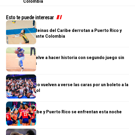
Colombia
Esto te puede interesar
DEPORTES
¡A la final! Las Reinas del Caribe derrotan a Puerto Rico y
van por el oro ante Colombia
DEPORTES
Jonni Suriel vuelve a hacer historia con segundo juego sin
hits ni carreras
DEPORTES
RD y Puerto Rico vuelven a verse las caras por un boleto a la
final del voleibol
DEPORTES
Reinas del Caribe y Puerto Rico se enfrentan esta noche
DEPORTES