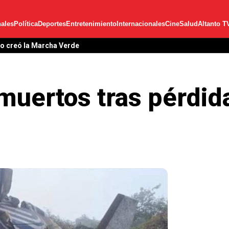
ales
Política
Deportes
Entretenimiento
Internacionales
Cine
Salud
Altanto T
lo creó la Marcha Verde
muertos tras pérdid