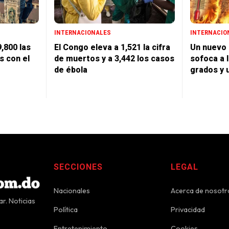
INTERNACIONALES
INTERNACIO
,800 las
El Congo eleva a 1,521 la cifra
Un nuevo 
s con el
de muertos y a 3,442 los casos
sofoca a 
de ébola
grados y 
SECCIONES
LEGAL
Nacionales
Acerca de nosotr
r. Noticias
Política
Privacidad
Entretenimiento
Cookies