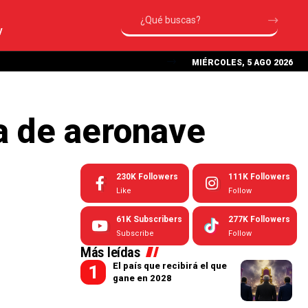
V
MIÉRCOLES, 5 AGO 2026
a de aeronave
230K
Followers
111K
Followers
Like
Follow
61K
Subscribers
277K
Followers
Subscribe
Follow
Más leídas
El país que recibirá el que
gane en 2028