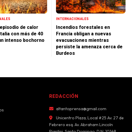
NALES
INTERNACIONALES
episodio de calor
Incendios forestales en
Italia con más de 40
Francia obligan a nuevas
un intenso bochorno
evacuaciones mientras
persiste la amenaza cerca de
Burdeos
REDACCIÓN
altantoprensa@gmail.com
os
Unicentro Plaza, Local #25 Av. 27 de
Febrero esq. Av. Abraham Lincoln
Piantini, Santo Domingo, D.N. 10148