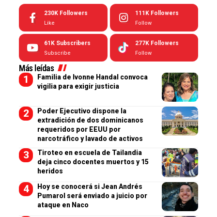
230K
Followers
111K
Followers
Like
Follow
61K
Subscribers
277K
Followers
Subscribe
Follow
Más leídas
Familia de Ivonne Handal convoca
vigilia para exigir justicia
Poder Ejecutivo dispone la
extradición de dos dominicanos
requeridos por EEUU por
narcotráfico y lavado de activos
Tiroteo en escuela de Tailandia
deja cinco docentes muertos y 15
heridos
Hoy se conocerá si Jean Andrés
Pumarol será enviado a juicio por
ataque en Naco