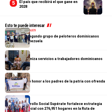
El país que recibirá el que gane en
2028
Esto te puede interesar
DEPORTES
GENERALES
Llega al país segundo grupo de peloteros dominicanos
varados en Venezuela
NACIONALES
IDOPPRIL optimiza servicios a trabajadores dominicanos
NACIONALES
IDOPPRIL rinde honor a los padres de la patria con ofrenda
floral
GOBIERNO
En 2025, Desarrollo Social Supérate fortalece estrategia
de inclusión social con 276,951 hogares en la Ruta de