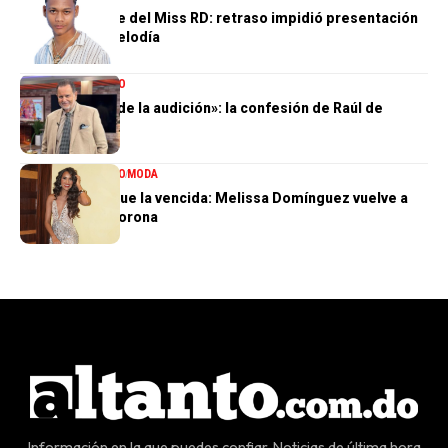
El gran ausente del Miss RD: retraso impidió presentación
de Dalvin La Melodía
ENTRETENIMIENTO
«Perdí el 85 % de la audición»: la confesión de Raúl de
Molina
ENTRETENIMIENTO
MODA
La tercera no fue la vencida: Melissa Domínguez vuelve a
quedar sin la corona
Información en la que puedes confiar. Noticias de última hora