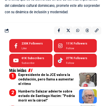
del calendario cultural dominicano, promete este año sorprender
con su dinámica de inclusión y modernidad.
230K
Followers
111K
Followers
Like
Follow
61K
Subscribers
277K
Followers
Subscribe
Follow
Más leídas
Expresidente de la JCE valora la
cedulación, pero llama a aumentar
el ritmo
Humberto Salazar advierte sobre
estado de Santiago Hazim: “Podría
morir en la cárcel”