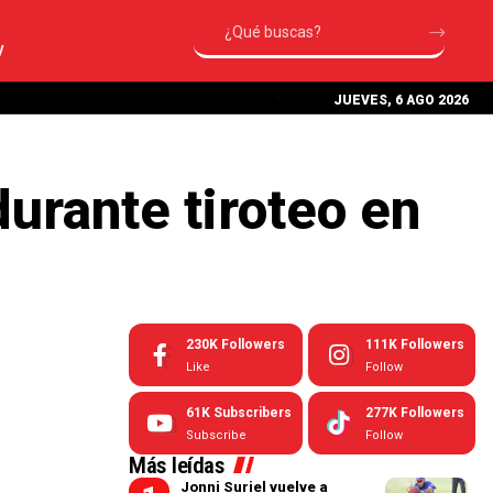
V
JUEVES, 6 AGO 2026
urante tiroteo en
230K
Followers
111K
Followers
Like
Follow
61K
Subscribers
277K
Followers
Subscribe
Follow
Más leídas
Jonni Suriel vuelve a