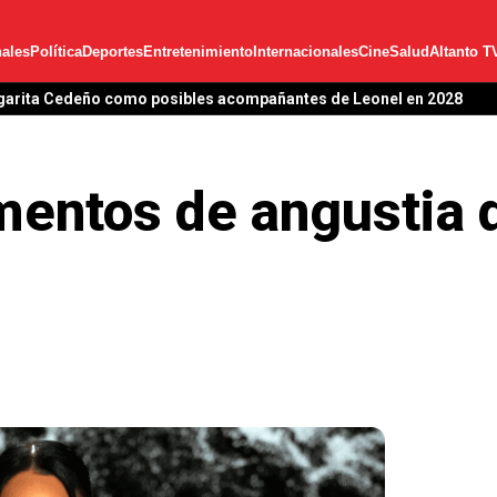
ales
Política
Deportes
Entretenimiento
Internacionales
Cine
Salud
Altanto T
garita Cedeño como posibles acompañantes de Leonel en 2028
entos de angustia d