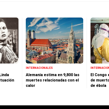
INTERNACIONALES
INTERNACIO
Linda
Alemania estima en 9,800 las
El Congo e
ctuación
muertes relacionadas con el
de muerto
calor
de ébola