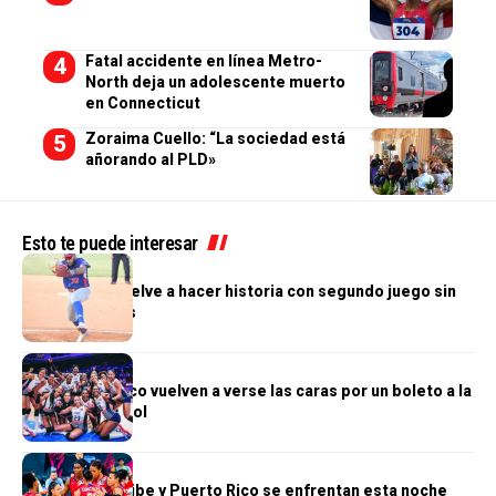
Fatal accidente en línea Metro-
North deja un adolescente muerto
en Connecticut
Zoraima Cuello: “La sociedad está
añorando al PLD»
Esto te puede interesar
DEPORTES
Jonni Suriel vuelve a hacer historia con segundo juego sin
hits ni carreras
DEPORTES
RD y Puerto Rico vuelven a verse las caras por un boleto a la
final del voleibol
DEPORTES
Reinas del Caribe y Puerto Rico se enfrentan esta noche