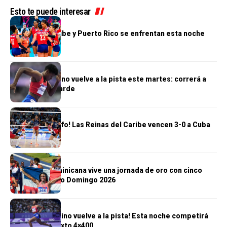
Esto te puede interesar
DEPORTES
Reinas del Caribe y Puerto Rico se enfrentan esta noche
DEPORTES
Marileidy Paulino vuelve a la pista este martes: correrá a
las 6:30 de la tarde
DEPORTES
¡Segundo triunfo! Las Reinas del Caribe vencen 3-0 a Cuba
DEPORTES
República Dominicana vive una jornada de oro con cinco
títulos en Santo Domingo 2026
DEPORTES
¡Marileidy Paulino vuelve a la pista! Esta noche competirá
en el relevo mixto 4×400