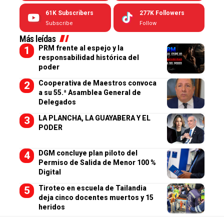
61K
Subscribers
277K
Followers
Subscribe
Follow
Más leídas
PRM frente al espejo y la
responsabilidad histórica del
poder
Cooperativa de Maestros convoca
a su 55.ª Asamblea General de
Delegados
LA PLANCHA, LA GUAYABERA Y EL
PODER
DGM concluye plan piloto del
Permiso de Salida de Menor 100 %
Digital
Tiroteo en escuela de Tailandia
deja cinco docentes muertos y 15
heridos