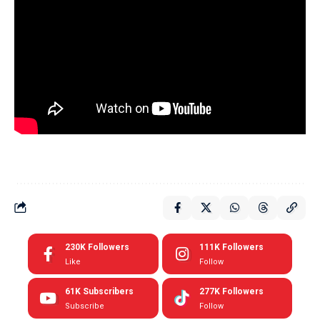
230K
Followers
111K
Followers
Like
Follow
61K
Subscribers
277K
Followers
Subscribe
Follow