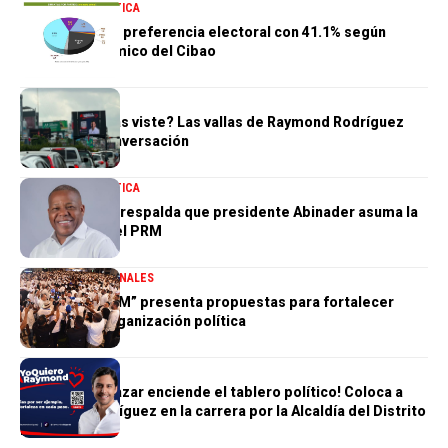
NACIONALES
POLÍTICA
PRM mantiene preferencia electoral con 41.1% según
Centro Económico del Cibao
POLÍTICA
¿Tú también las viste? Las vallas de Raymond Rodríguez
dominan la conversación
NACIONALES
POLÍTICA
Adán Peguero respalda que presidente Abinader asuma la
presidencia del PRM
DESTACADA
NACIONALES
“Hablemos PRM” presenta propuestas para fortalecer
futuro de la organización política
POLÍTICA
Humberto Salazar enciende el tablero político! Coloca a
Raymond Rodríguez en la carrera por la Alcaldía del Distrito
Nacional