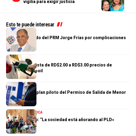
vigilia para exigir justicia
Esto te puede interesar
NACIONALES
Fallece diputado del PRM Jorge Frías por complicaciones
de salud
NACIONALES
Gobierno reajusta de RD$2.00 a RD$3.00 precios de
gasolinas y gasoil
NACIONALES
DGM concluye plan piloto del Permiso de Salida de Menor
100 % Digital
NACIONALES
POLÍTICA
Zoraima Cuello: “La sociedad está añorando al PLD»