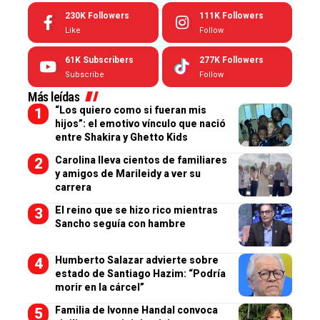
230K
Followers
111K
Followers
Like
Follow
61K
Subscribers
277K
Followers
Subscribe
Follow
Más leídas
“Los quiero como si fueran mis
hijos”: el emotivo vínculo que nació
entre Shakira y Ghetto Kids
Carolina lleva cientos de familiares
y amigos de Marileidy a ver su
carrera
El reino que se hizo rico mientras
Sancho seguía con hambre
Humberto Salazar advierte sobre
estado de Santiago Hazim: “Podría
morir en la cárcel”
Familia de Ivonne Handal convoca