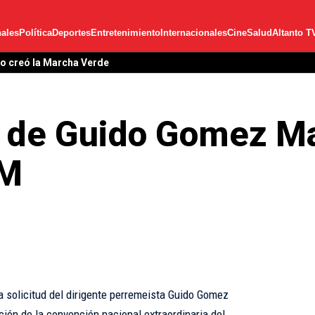
ales
Política
Deportes
Entretenimiento
Internacionales
Cine
Salud
Altanto T
lo creó la Marcha Verde
d de Guido Gomez M
RM
la solicitud del dirigente perremeista Guido Gomez
ón de la convención nacional extraordinaria del