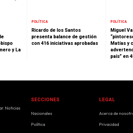
POLÍTICA
POLÍTICA
Ricardo de los Santos
Miguel Va
de
presenta balance de gestión
“pintores
obispo
con 416 iniciativas aprobadas
Matías y 
mero y La
advertenc
país” en 
SECCIONES
LEGAL
r. Noticias
Nacionales
Acerca de nosotr
Política
Privacidad