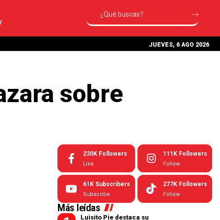
V
JUEVES, 6 AGO 2026
azara sobre
230K
Followers
111K
Followers
Like
Follow
61K
Subscribers
277K
Followers
Subscribe
Follow
Más leídas
Luisito Pie destaca su