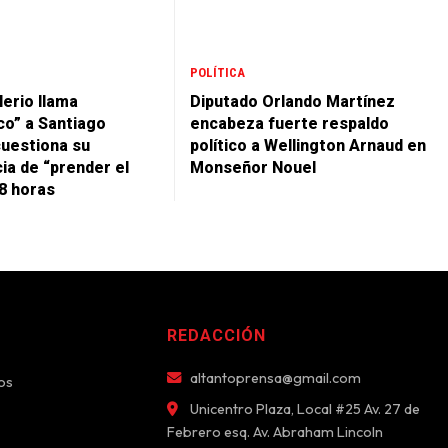
POLÍTICA
lerio llama
Diputado Orlando Martínez
co” a Santiago
encabeza fuerte respaldo
cuestiona su
político a Wellington Arnaud en
ia de “prender el
Monseñor Nouel
48 horas
REDACCIÓN
altantoprensa@gmail.com
os
Unicentro Plaza, Local #25 Av. 27 de
Febrero esq. Av. Abraham Lincoln