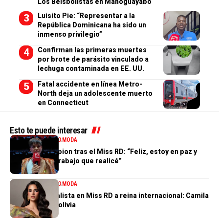
Los Beisbolistas en Manoguayabo
Luisito Pie: “Representar a la
República Dominicana ha sido un
inmenso privilegio”
Confirman las primeras muertes
por brote de parásito vinculado a
lechuga contaminada en EE. UU.
Fatal accidente en línea Metro-
North deja un adolescente muerto
en Connecticut
Esto te puede interesar
ENTRETENIMIENTO
MODA
Valentina Campion tras el Miss RD: “Feliz, estoy en paz y
orgullosa del trabajo que realicé”
ENTRETENIMIENTO
MODA
De tercera finalista en Miss RD a reina internacional: Camila
Issa rumbo a Bolivia