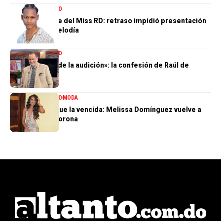
ENTRETENIMIENTO
El gran ausente del Miss RD: retraso impidió presentación
de Dalvin La Melodía
ENTRETENIMIENTO
«Perdí el 85 % de la audición»: la confesión de Raúl de
Molina
ENTRETENIMIENTO
MODA
La tercera no fue la vencida: Melissa Domínguez vuelve a
quedar sin la corona