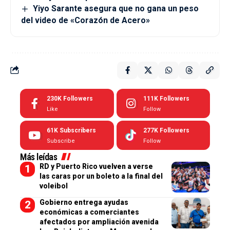
Yiyo Sarante asegura que no gana un peso
del video de «Corazón de Acero»
230K
Followers
111K
Followers
Like
Follow
61K
Subscribers
277K
Followers
Subscribe
Follow
Más leídas
RD y Puerto Rico vuelven a verse
las caras por un boleto a la final del
voleibol
Gobierno entrega ayudas
económicas a comerciantes
afectados por ampliación avenida