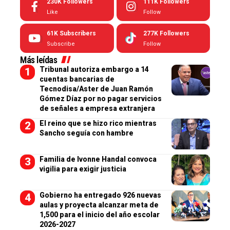
230K
Followers
111K
Followers
Like
Follow
61K
Subscribers
277K
Followers
Subscribe
Follow
Más leídas
Tribunal autoriza embargo a 14
cuentas bancarias de
Tecnodisa/Aster de Juan Ramón
Gómez Díaz por no pagar servicios
de señales a empresa extranjera
El reino que se hizo rico mientras
Sancho seguía con hambre
Familia de Ivonne Handal convoca
vigilia para exigir justicia
Gobierno ha entregado 926 nuevas
aulas y proyecta alcanzar meta de
1,500 para el inicio del año escolar
2026-2027