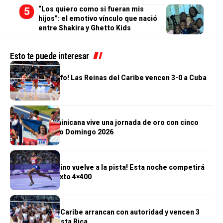
“Los quiero como si fueran mis
hijos”: el emotivo vínculo que nació
entre Shakira y Ghetto Kids
Esto te puede interesar
DEPORTES
¡Segundo triunfo! Las Reinas del Caribe vencen 3-0 a Cuba
DEPORTES
República Dominicana vive una jornada de oro con cinco
títulos en Santo Domingo 2026
DEPORTES
¡Marileidy Paulino vuelve a la pista! Esta noche competirá
en el relevo mixto 4×400
DEPORTES
Las Reinas del Caribe arrancan con autoridad y vencen 3
sets por 0 a Costa Rica