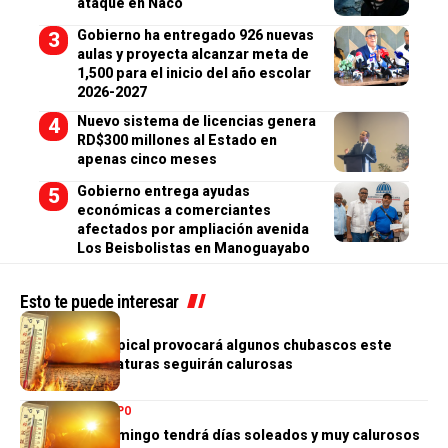
ataque en Naco
Gobierno ha entregado 926 nuevas
aulas y proyecta alcanzar meta de
1,500 para el inicio del año escolar
2026-2027
Nuevo sistema de licencias genera
RD$300 millones al Estado en
apenas cinco meses
Gobierno entrega ayudas
económicas a comerciantes
afectados por ampliación avenida
Los Beisbolistas en Manoguayabo
Esto te puede interesar
TIEMPO
Débil onda tropical provocará algunos chubascos este
lunes; temperaturas seguirán calurosas
NACIONALES
TIEMPO
Gran Santo Domingo tendrá días soleados y muy calurosos