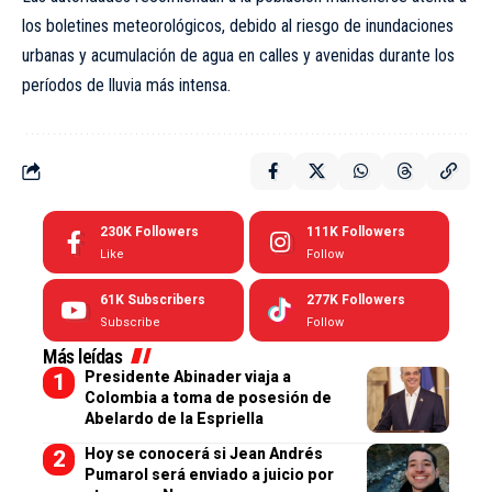
los boletines meteorológicos, debido al riesgo de inundaciones
urbanas y acumulación de agua en calles y avenidas durante los
períodos de lluvia más intensa.
230K
Followers
111K
Followers
Like
Follow
61K
Subscribers
277K
Followers
Subscribe
Follow
Más leídas
Presidente Abinader viaja a
Colombia a toma de posesión de
Abelardo de la Espriella
Hoy se conocerá si Jean Andrés
Pumarol será enviado a juicio por