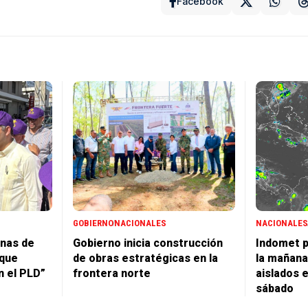
Facebook
GOBIERNO
NACIONALES
NACIONALES
enas de
Gobierno inicia construcción
Indomet 
 que
de obras estratégicas en la
la mañana
n el PLD”
frontera norte
aislados e
sábado