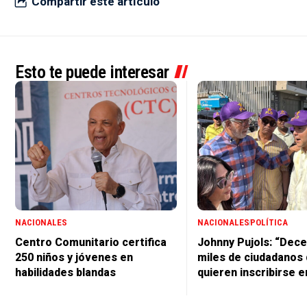
Compartir este artículo
Esto te puede interesar
NACIONALES
NACIONALES
POLÍTICA
Centro Comunitario certifica
Johnny Pujols: “Dec
250 niños y jóvenes en
miles de ciudadanos
habilidades blandas
quieren inscribirse e