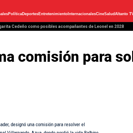
ales
Política
Deportes
Entretenimiento
Internacionales
Cine
Salud
Altanto T
garita Cedeño como posibles acompañantes de Leonel en 2028
a comisión para sol
nader, designó una comisión para resolver el
pal Villarpando, Azua, donde perdió la vida Balbino