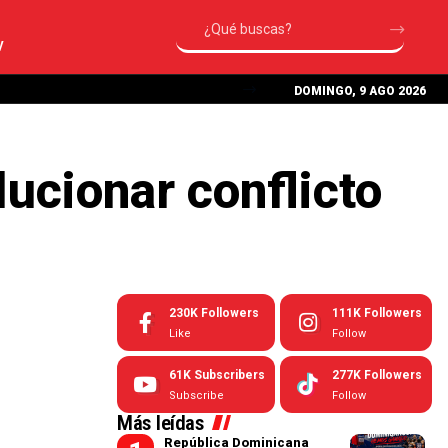
V
DOMINGO, 9 AGO 2026
ucionar conflicto
230K
Followers
111K
Followers
Like
Follow
61K
Subscribers
277K
Followers
Subscribe
Follow
Más leídas
República Dominicana