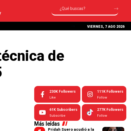
V
VIERNES, 7 AGO 2026
técnica de
5
230K
Followers
111K
Followers
Like
Follow
61K
Subscribers
277K
Followers
Subscribe
Follow
Más leídas
Pridah Suero acudió a la