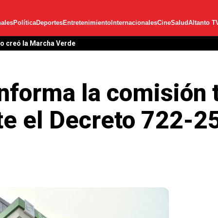
ales
Política
Deportes
Entretenimiento
Internacionales
Cine
Salud
Altanto T
lo creó la Marcha Verde
nforma la comisión 
e el Decreto 722-2