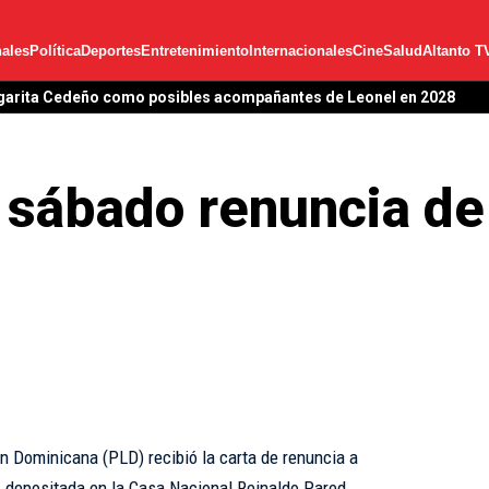
ales
Política
Deportes
Entretenimiento
Internacionales
Cine
Salud
Altanto T
garita Cedeño como posibles acompañantes de Leonel en 2028
 sábado renuncia de
ón Dominicana (PLD) recibió la carta de renuncia a
n, depositada en la Casa Nacional Reinaldo Pared