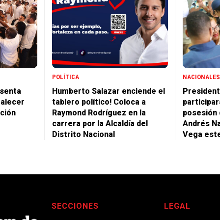
POLÍTICA
NACIONALES
senta
Humberto Salazar enciende el
President
talecer
tablero político! Coloca a
participa
ación
Raymond Rodríguez en la
posesión 
carrera por la Alcaldía del
Andrés N
Distrito Nacional
Vega est
SECCIONES
LEGAL