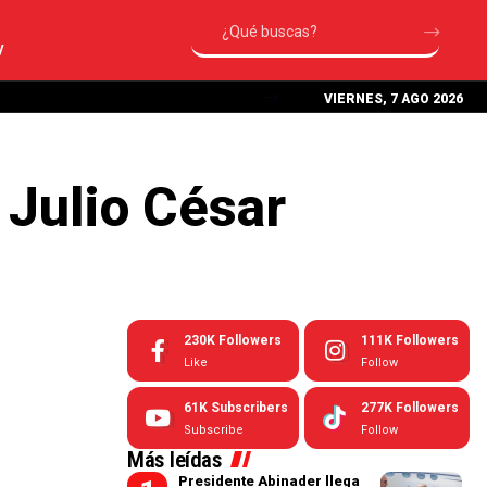
V
VIERNES, 7 AGO 2026
 Julio César
230K
Followers
111K
Followers
Like
Follow
61K
Subscribers
277K
Followers
Subscribe
Follow
Más leídas
Presidente Abinader llega