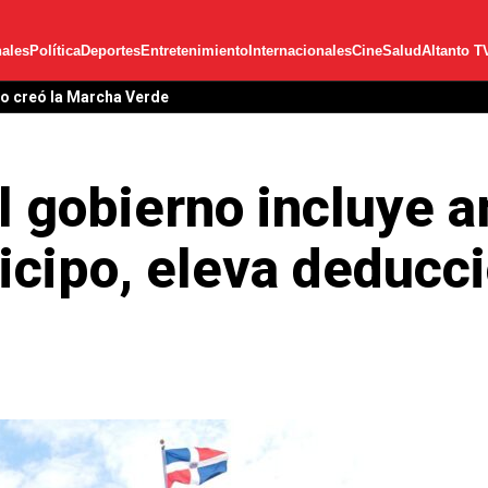
ales
Política
Deportes
Entretenimiento
Internacionales
Cine
Salud
Altanto T
lo creó la Marcha Verde
l gobierno incluye a
ticipo, eleva deducc