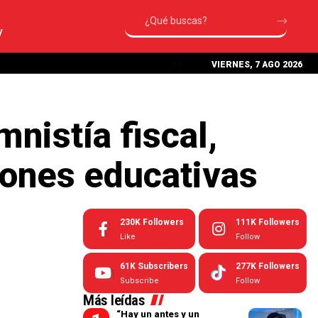
V
VIERNES, 7 AGO 2026
mnistía fiscal,
iones educativas
230K
Followers
111K
Followers
Like
Follow
61K
Subscribers
277K
Followers
Subscribe
Follow
Más leídas
“Hay un antes y un