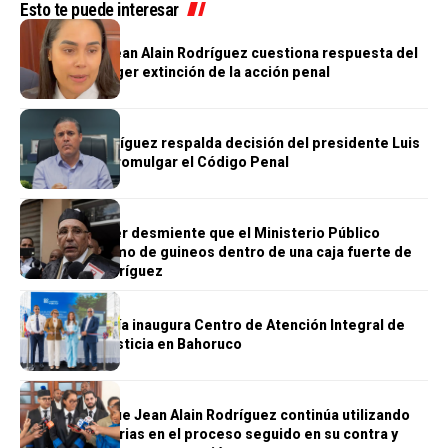
Esto te puede interesar
JUSTICIA
Abogada de Jean Alain Rodríguez cuestiona respuesta del
MP y pide acoger extinción de la acción penal
JUSTICIA
Jean Luis Rodríguez respalda decisión del presidente Luis
Abinader de promulgar el Código Penal
JUSTICIA
Carlos Balcácer desmiente que el Ministerio Público
hallara un racimo de guineos dentro de una caja fuerte de
Jean Alain Rodríguez
JUSTICIA
La Procuraduría inaugura Centro de Atención Integral de
Acceso a la Justicia en Bahoruco
JUSTICIA
MP asegura que Jean Alain Rodríguez continúa utilizando
tácticas dilatorias en el proceso seguido en su contra y