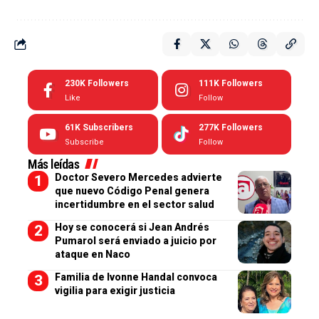
230K
Followers
111K
Followers
Like
Follow
61K
Subscribers
277K
Followers
Subscribe
Follow
Más leídas
Doctor Severo Mercedes advierte
que nuevo Código Penal genera
incertidumbre en el sector salud
Hoy se conocerá si Jean Andrés
Pumarol será enviado a juicio por
ataque en Naco
Familia de Ivonne Handal convoca
vigilia para exigir justicia