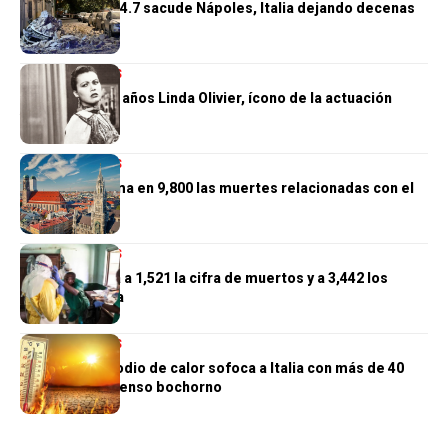
Terremoto de 4.7 sacude Nápoles, Italia dejando decenas
de heridos
INTERNACIONALES
Muere a los 97 años Linda Olivier, ícono de la actuación
venezolana
INTERNACIONALES
Alemania estima en 9,800 las muertes relacionadas con el
calor
INTERNACIONALES
El Congo eleva a 1,521 la cifra de muertos y a 3,442 los
casos de ébola
INTERNACIONALES
Un nuevo episodio de calor sofoca a Italia con más de 40
grados y un intenso bochorno