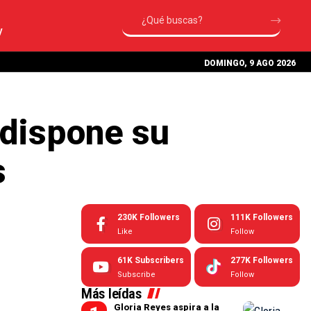
V
DOMINGO, 9 AGO 2026
 dispone su
s
230K
Followers
111K
Followers
Like
Follow
61K
Subscribers
277K
Followers
Subscribe
Follow
Más leídas
Gloria Reyes aspira a la