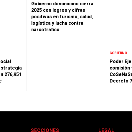
Gobierno dominicano cierra
2025 con logros y cifras
positivas en turismo, salud,
logística y lucha contra
narcotráfico
GOBIERNO
ocial
Poder Eje
estrategia
comisión 
on 276,951
CoSeNaSa
e
Decreto 
SECCIONES
LEGAL