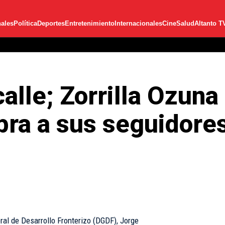
ales
Política
Deportes
Entretenimiento
Internacionales
Cine
Salud
Altanto T
alle; Zorrilla Ozuna
bra a sus seguidore
eral de Desarrollo Fronterizo (DGDF), Jorge