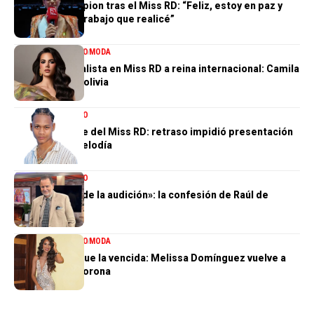
Valentina Campion tras el Miss RD: “Feliz, estoy en paz y
orgullosa del trabajo que realicé”
ENTRETENIMIENTO
MODA
De tercera finalista en Miss RD a reina internacional: Camila
Issa rumbo a Bolivia
ENTRETENIMIENTO
El gran ausente del Miss RD: retraso impidió presentación
de Dalvin La Melodía
ENTRETENIMIENTO
«Perdí el 85 % de la audición»: la confesión de Raúl de
Molina
ENTRETENIMIENTO
MODA
La tercera no fue la vencida: Melissa Domínguez vuelve a
quedar sin la corona