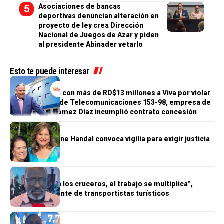
Asociaciones de bancas
deportivas denuncian alteración en
proyecto de ley crea Dirección
Nacional de Juegos de Azar y piden
al presidente Abinader vetarlo
Esto te puede interesar
NACIONALES
INDOTEL multa con más de RD$13 millones a Viva por violar
la Ley General de Telecomunicaciones 153-98, empresa de
Juan Ramón Gómez Díaz incumplió contrato concesión
NACIONALES
Familia de Ivonne Handal convoca vigilia para exigir justicia
NACIONALES
“Cuando llegan los cruceros, el trabajo se multiplica”,
afirma presidente de transportistas turísticos
NACIONALES