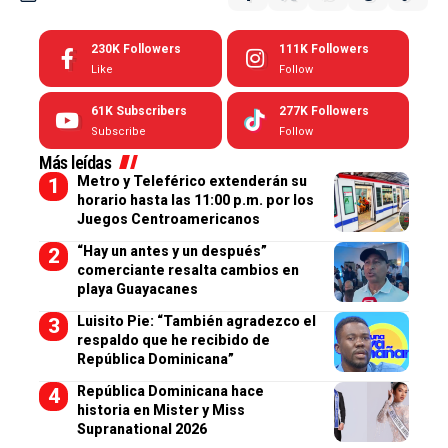
230K
Followers
111K
Followers
Like
Follow
61K
Subscribers
277K
Followers
Subscribe
Follow
Más leídas
Metro y Teleférico extenderán su
horario hasta las 11:00 p.m. por los
Juegos Centroamericanos
“Hay un antes y un después”
comerciante resalta cambios en
playa Guayacanes
Luisito Pie: “También agradezco el
respaldo que he recibido de
República Dominicana”
República Dominicana hace
historia en Mister y Miss
Supranational 2026