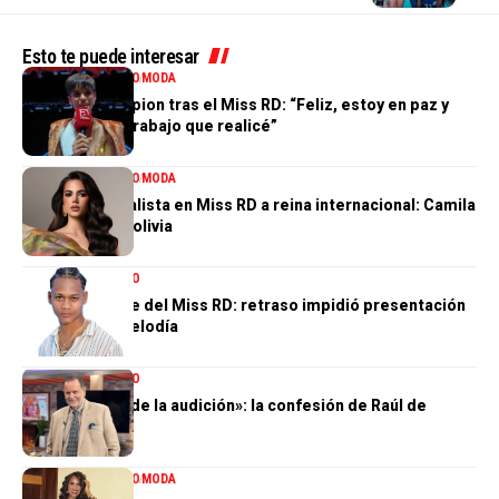
Esto te puede interesar
ENTRETENIMIENTO
MODA
Valentina Campion tras el Miss RD: “Feliz, estoy en paz y
orgullosa del trabajo que realicé”
ENTRETENIMIENTO
MODA
De tercera finalista en Miss RD a reina internacional: Camila
Issa rumbo a Bolivia
ENTRETENIMIENTO
El gran ausente del Miss RD: retraso impidió presentación
de Dalvin La Melodía
ENTRETENIMIENTO
«Perdí el 85 % de la audición»: la confesión de Raúl de
Molina
ENTRETENIMIENTO
MODA