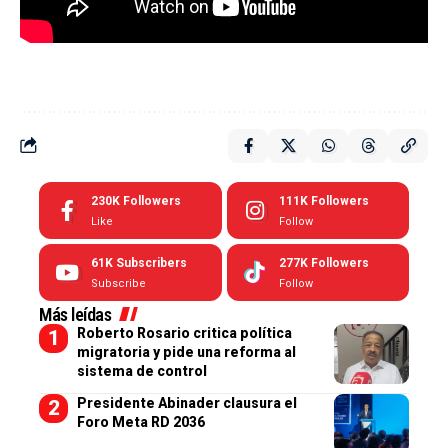
230K
Followers
111K
Followers
Like
Follow
61K
Subscribers
277K
Followers
Subscribe
Follow
Más leídas
Roberto Rosario critica política
migratoria y pide una reforma al
sistema de control
Presidente Abinader clausura el
Foro Meta RD 2036