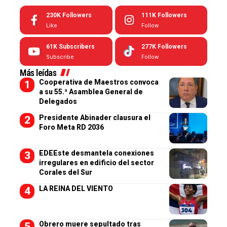
230K
Followers
111K
Followers
Like
Follow
61K
Subscribers
277K
Followers
Subscribe
Follow
Más leídas
Cooperativa de Maestros convoca
a su 55.ª Asamblea General de
Delegados
Presidente Abinader clausura el
Foro Meta RD 2036
EDEEste desmantela conexiones
irregulares en edificio del sector
Corales del Sur
LA REINA DEL VIENTO
Obrero muere sepultado tras