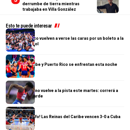
derrumbe de tierra mientras
trabajaba en Villa González
Esto te puede interesar
DEPORTES
RD y Puerto Rico vuelven a verse las caras por un boleto a la
final del voleibol
DEPORTES
Reinas del Caribe y Puerto Rico se enfrentan esta noche
DEPORTES
Marileidy Paulino vuelve a la pista este martes: correrá a
las 6:30 de la tarde
DEPORTES
¡Segundo triunfo! Las Reinas del Caribe vencen 3-0 a Cuba