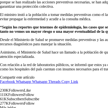
porque se han realizado las acciones preventivas necesarias, se han adq
garantizar una protección colectiva.
El ministro instó a la población a tomar medidas preventivas como el l
evitar propagar la enfermedad y acudir a la consulta médica.
“Según los reportes que tenemos de epidemiología, los casos que s
tanto no vemos un mayor riesgo o una mayor eventualidad de la 
Desde el Ministerio de Salud se promueve medidas preventivas y las aut
recursos diagnósticos para manejar la situación.
Asimismo, el Ministerio de Salud hace un llamado a la población de q
atención especializada.
Con relación a la red de laboratorios públicos, se informó que estos ya
como los hospitales del país cuentan con insumos necesarios para el tr
Compartir este artículo
Facebook
Whatsapp
Whatsapp
Threads
Copy Link
230K
Followers
Like
111K
Followers
Follow
61K
Subscribers
Subscribe
277K
Followers
Follow
Más leídas