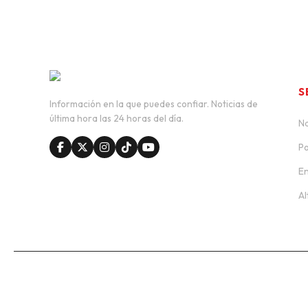
S
Información en la que puedes confiar. Noticias de
última hora las 24 horas del día.
Na
Po
En
Al