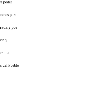
ra poder
ntomas para
erada y por
cia y
er una
as del Pueblo