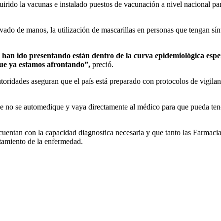
uirido la vacunas e instalado puestos de vacunación a nivel nacional pa
avado de manos, la utilización de mascarillas en personas que tengan sí
e han ido presentando están dentro de la curva epidemiológica esp
que ya estamos afrontando”,
preció.
oridades aseguran que el país está preparado con protocolos de vigilan
ue no se automedique y vaya directamente al médico para que pueda ten
 cuentan con la capacidad diagnostica necesaria y que tanto las Farmaci
atamiento de la enfermedad.