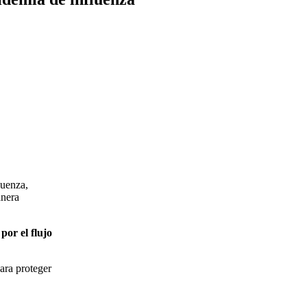
luenza,
anera
por el flujo
ara proteger