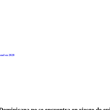
ionales
Política
Deportes
Entretenimiento
Internacionales
Cine
Salud
Altant
onel en 2028
Dominicana no se encuentra en riesgo de ep