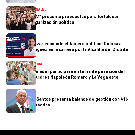
DESTACADA
NACIONALES
“Hablemos PRM” presenta propuestas para fortalecer
futuro de la organización política
POLÍTICA
Humberto Salazar enciende el tablero político! Coloca a
Raymond Rodríguez en la carrera por la Alcaldía del Distrito
Nacional
NACIONALES
POLÍTICA
Presidente Abinader participará en toma de posesión del
nuevo obispo Andrés Napoleón Romero y La Vega este
sábado
POLÍTICA
Ricardo de los Santos presenta balance de gestión con 416
iniciativas aprobadas