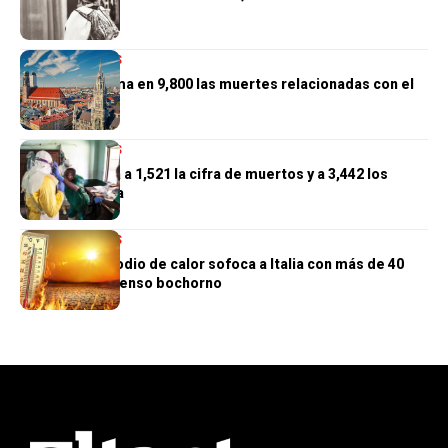
venezolana
INTERNACIONALES
Alemania estima en 9,800 las muertes relacionadas con el
calor
INTERNACIONALES
El Congo eleva a 1,521 la cifra de muertos y a 3,442 los
casos de ébola
INTERNACIONALES
Un nuevo episodio de calor sofoca a Italia con más de 40
grados y un intenso bochorno