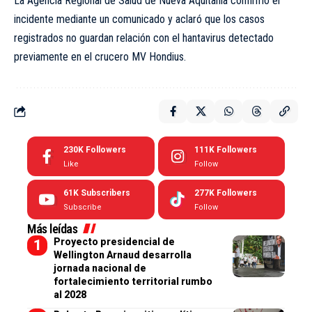
La Agencia Regional de Salud de Nueva Aquitania confirmó el
incidente mediante un comunicado y aclaró que los casos
registrados no guardan relación con el hantavirus detectado
previamente en el crucero MV Hondius.
230K
Followers
111K
Followers
Like
Follow
61K
Subscribers
277K
Followers
Subscribe
Follow
Más leídas
Proyecto presidencial de
Wellington Arnaud desarrolla
jornada nacional de
fortalecimiento territorial rumbo
al 2028