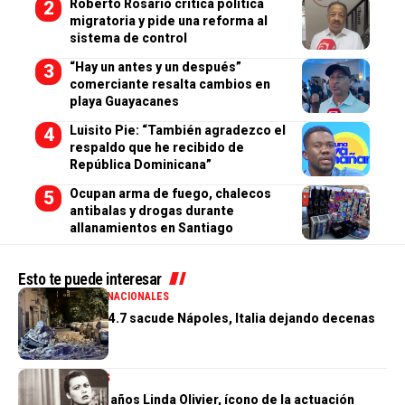
Roberto Rosario critica política
migratoria y pide una reforma al
sistema de control
“Hay un antes y un después”
comerciante resalta cambios en
playa Guayacanes
Luisito Pie: “También agradezco el
respaldo que he recibido de
República Dominicana”
Ocupan arma de fuego, chalecos
antibalas y drogas durante
allanamientos en Santiago
Esto te puede interesar
GENERALES
INTERNACIONALES
Terremoto de 4.7 sacude Nápoles, Italia dejando decenas
de heridos
INTERNACIONALES
Muere a los 97 años Linda Olivier, ícono de la actuación