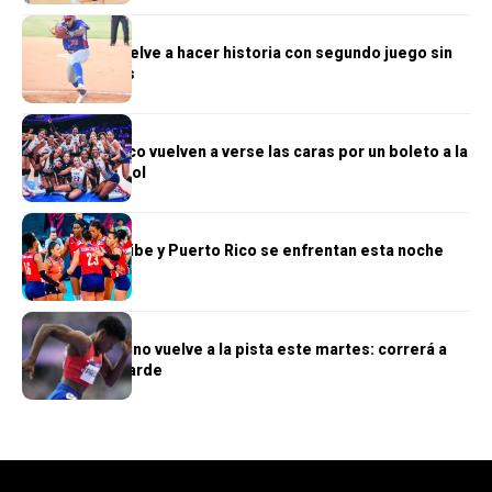
DEPORTES
Jonni Suriel vuelve a hacer historia con segundo juego sin
hits ni carreras
DEPORTES
RD y Puerto Rico vuelven a verse las caras por un boleto a la
final del voleibol
DEPORTES
Reinas del Caribe y Puerto Rico se enfrentan esta noche
DEPORTES
Marileidy Paulino vuelve a la pista este martes: correrá a
las 6:30 de la tarde