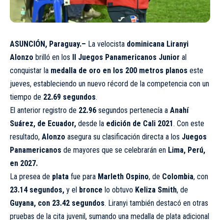
ASUNCIÓN, Paraguay.–
La velocista
dominicana Liranyi
Alonzo
brilló en los
II Juegos Panamericanos Junior
al
conquistar la
medalla de oro en los 200 metros planos
este
jueves, estableciendo un nuevo récord de la competencia con un
tiempo de
22.69 segundos
.
El anterior registro de
22.96
segundos pertenecía a
Anahí
Suárez, de Ecuador,
desde la
edición de Cali 2021
. Con este
resultado,
Alonzo
asegura su clasificación directa a los
Juegos
Panamericanos
de mayores que se celebrarán en
Lima, Perú,
en 2027.
La presea de
plata
fue para
Marleth Ospino
, de
Colombia
, con
23.14 segundos,
y el
bronce
lo obtuvo
Keliza Smith
, de
Guyana, con 23.42 segundos
. Liranyi también destacó en otras
pruebas de la cita juvenil, sumando una medalla de plata adicional