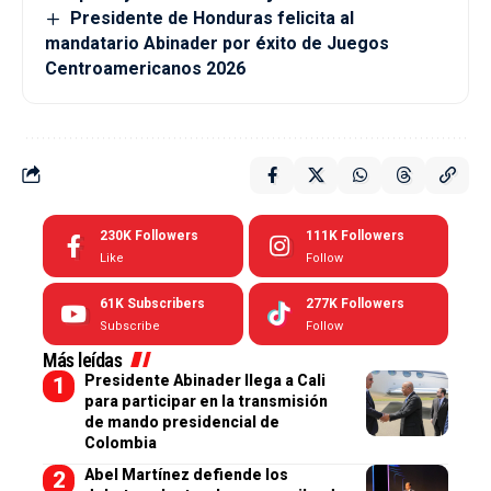
Presidente de Honduras felicita al
mandatario Abinader por éxito de Juegos
Centroamericanos 2026
230K
Followers
111K
Followers
Like
Follow
61K
Subscribers
277K
Followers
Subscribe
Follow
Más leídas
Presidente Abinader llega a Cali
para participar en la transmisión
de mando presidencial de
Colombia
Abel Martínez defiende los