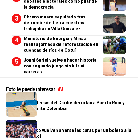
debates electorales como pilar de
la democracia
Obrero muere sepultado tras
derrumbe de tierra mientras
trabajaba en Villa González
Ministerio de Energía y Minas
realiza jornada de reforestación en
cuencas de ríos de Cotuí
Jonni Suriel vuelve a hacer historia
con segundo juego sin hits ni
carreras
Esto te puede interesar
DEPORTES
¡A la final! Las Reinas del Caribe derrotan a Puerto Rico y
van por el oro ante Colombia
DEPORTES
RD y Puerto Rico vuelven a verse las caras por un boleto a la
final del voleibol